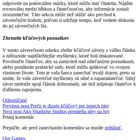
odpovede na potenciálne otázky, ktoré môžu mať čitatelia. Nájdite
rovnováhu medzi hĺbkou a čitateľnosťou, aby informácie zostali
zrozumiteľné. Táto sekcia môže tiež slúžiť ako prechod k
záverečným bodom, pričom si udržuje tempo, keď vediete diskusiu
do jej záverečných fáz.
Zhrnutie kľúčových poznatkov
V tomto záverečnom odseku zhrňte kľúčové závery z vášho článku
a zdôraznite najdôležitejšie myšlienky, ktoré boli diskutované.
Povzbuďte čitateľov, aby sa zamysleli nad zdieľanými poznatkami,
alebo ponúknite praktické rady, ktoré môžu aplikovať vo svojom
vlastnom živote. Toto je vaša šanca zanechať trvalý dojem, preto sa
uistite, že vaše záverečné myšlienky sú silné a zapamätateľné. Silný
záver nielenže spojí článok dohromady, ale tiež inšpiruje čitateľov k
ďalšiemu zapojeniu.
Tag:
Odporúčané
Navigácia
Previous post
Prečo je dizajn kľúčový pre úspech hier
Next post
Ako Sharkrise Studios premieňa idey na hry
v
Pridaj komentár
článku
Prepáčte, ale pred zanechaním komentára sa musíte
prihlásiť
.
Our Games