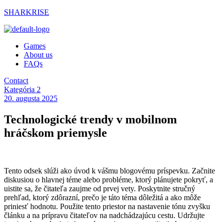
SHARKRISE
Games
About us
FAQs
Contact
Kategória 2
20. augusta 2025
Technologické trendy v mobilnom
hráčskom priemysle
Tento odsek slúži ako úvod k vášmu blogovému príspevku. Začnite
diskusiou o hlavnej téme alebo probléme, ktorý plánujete pokryť, a
uistite sa, že čitateľa zaujme od prvej vety. Poskytnite stručný
prehľad, ktorý zdôrazní, prečo je táto téma dôležitá a ako môže
priniesť hodnotu. Použite tento priestor na nastavenie tónu zvyšku
článku a na prípravu čitateľov na nadchádzajúcu cestu. Udržujte