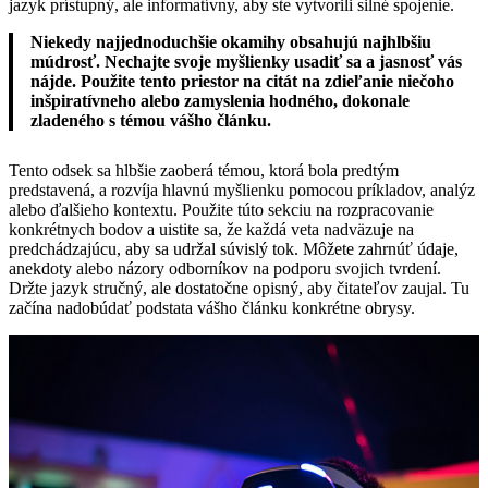
jazyk prístupný, ale informatívny, aby ste vytvorili silné spojenie.
Niekedy najjednoduchšie okamihy obsahujú najhlbšiu
múdrosť. Nechajte svoje myšlienky usadiť sa a jasnosť vás
nájde. Použite tento priestor na citát na zdieľanie niečoho
inšpiratívneho alebo zamyslenia hodného, dokonale
zladeného s témou vášho článku.
Tento odsek sa hlbšie zaoberá témou, ktorá bola predtým
predstavená, a rozvíja hlavnú myšlienku pomocou príkladov, analýz
alebo ďalšieho kontextu. Použite túto sekciu na rozpracovanie
konkrétnych bodov a uistite sa, že každá veta nadväzuje na
predchádzajúcu, aby sa udržal súvislý tok. Môžete zahrnúť údaje,
anekdoty alebo názory odborníkov na podporu svojich tvrdení.
Držte jazyk stručný, ale dostatočne opisný, aby čitateľov zaujal. Tu
začína nadobúdať podstata vášho článku konkrétne obrysy.