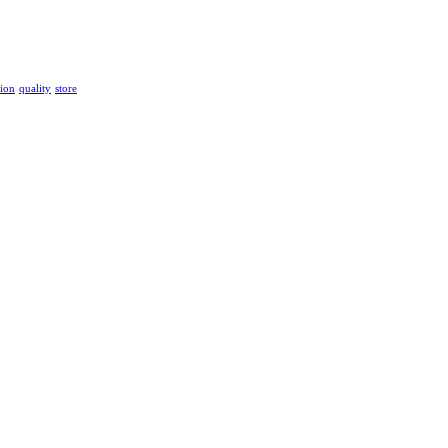
ion
quality
store