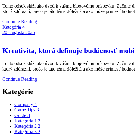
Tento odsek slúži ako úvod k vášmu blogovému príspevku. Začnite disku
ktorý zdôrazní, prečo je táto téma dôležitá a ako môže priniesť hodno
Continue Reading
Kategória 4
20. augusta 2025
Kreativita, ktorá definuje budúcnosť mobi
Tento odsek slúži ako úvod k vášmu blogovému príspevku. Začnite disku
ktorý zdôrazní, prečo je táto téma dôležitá a ako môže priniesť hodno
Continue Reading
Kategórie
Company
4
Game Tips
3
Guide
3
Kategória 1
2
Kategória 2
2
Kategória 3
2