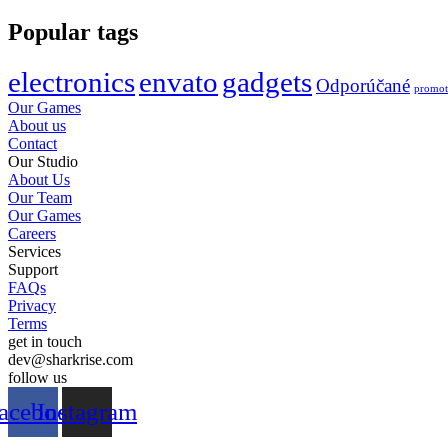
Popular tags
electronics
envato
gadgets
Odporúčané
promot
Our Games
About us
Contact
Our Studio
About Us
Our Team
Our Games
Careers
Services
Support
FAQs
Privacy
Terms
get in touch
dev@sharkrise.com
follow us
acebook
Instagram