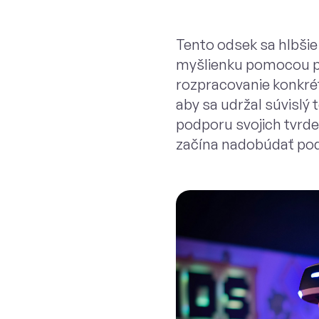
Tento odsek sa hlbšie
myšlienku pomocou prí
rozpracovanie konkrét
aby sa udržal súvislý
podporu svojich tvrden
začína nadobúdať pod