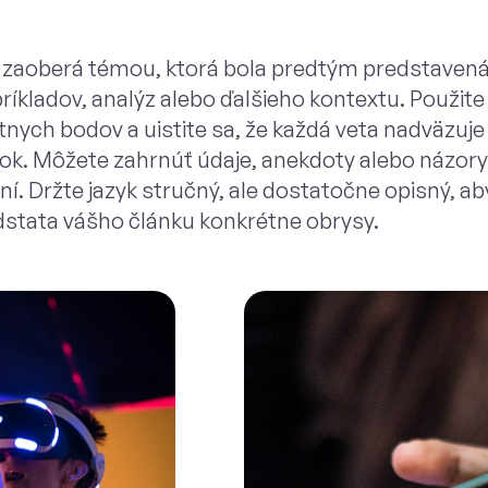
 zaoberá témou, ktorá bola predtým predstavená,
kladov, analýz alebo ďalšieho kontextu. Použite 
nych bodov a uistite sa, že každá veta nadväzuj
 tok. Môžete zahrnúť údaje, anekdoty alebo názor
í. Držte jazyk stručný, ale dostatočne opisný, aby
stata vášho článku konkrétne obrysy.