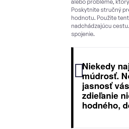
alebo probléme, ktorý 
Poskytnite stručný pre
hodnotu. Použite tent
nadchádzajúcu cestu. U
spojenie.
Niekedy na
múdrosť. Ne
jasnosť vás
zdieľanie n
hodného, d