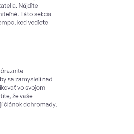
telia. Nájdite
iteľné. Táto sekcia
empo, keď vediete
dôraznite
aby sa zamysleli nad
likovať vo svojom
tite, že vaše
ojí článok dohromady,