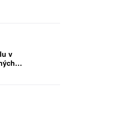
lu v
ných