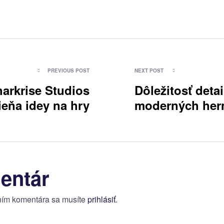
gácia
PREVIOUS POST
NEXT POST
arkrise Studios
Dôležitosť detai
eňa idey na hry
moderných her
ku
zážitkoch
entár
ním komentára sa musíte
prihlásiť
.