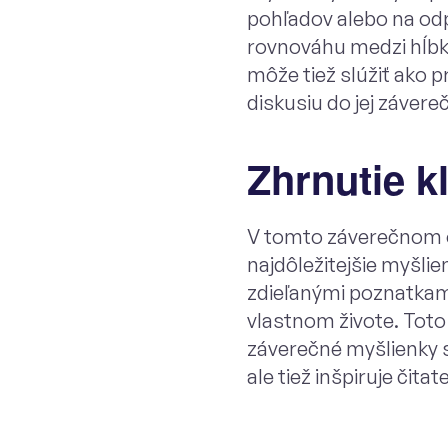
pohľadov alebo na odp
rovnováhu medzi hĺbko
môže tiež slúžiť ako 
diskusiu do jej závere
Zhrnutie 
V tomto záverečnom o
najdôležitejšie myšlie
zdieľanými poznatkami
vlastnom živote. Toto 
záverečné myšlienky s
ale tiež inšpiruje čita