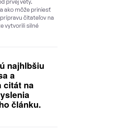
d prvej vety.
 a ako môže priniesť
prípravu čitateľov na
 vytvorili silné
ú najhlbšiu
sa a
 citát na
myslenia
ho článku.