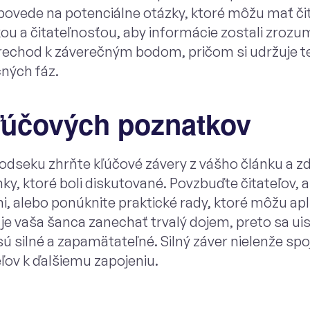
ovede na potenciálne otázky, ktoré môžu mať čita
u a čitateľnosťou, aby informácie zostali zrozum
prechod k záverečným bodom, pričom si udržuje t
čných fáz.
kľúčových poznatkov
dseku zhrňte kľúčové závery z vášho článku a z
nky, ktoré boli diskutované. Povzbuďte čitateľov, 
, alebo ponúknite praktické rady, ktoré môžu ap
je vaša šanca zanechať trvalý dojem, preto sa uis
ú silné a zapamätateľné. Silný záver nielenže sp
teľov k ďalšiemu zapojeniu.