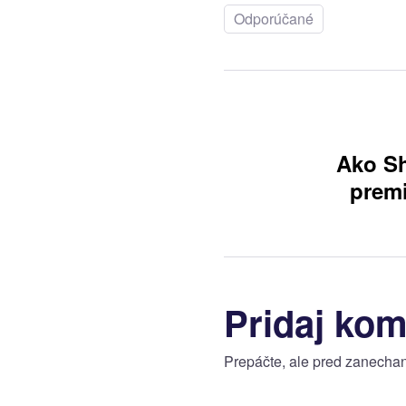
Odporúčané
Tag:
Navi
v
Ako Sh
premi
člán
Pridaj kom
Prepáčte, ale pred zanecha