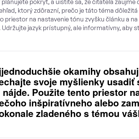
plánujete pokryť, a uistite sa, že čitateľa zaujme o
hľad, ktorý zdôrazní, prečo je táto téma dôležitá
o priestor na nastavenie tónu zvyšku článku a na 
držujte jazyk prístupný, ale informatívny, aby ste
jjednoduchšie okamihy obsahuj
chajte svoje myšlienky usadiť 
 nájde. Použite tento priestor na
iečoho inšpiratívneho alebo za
okonale zladeného s témou váš